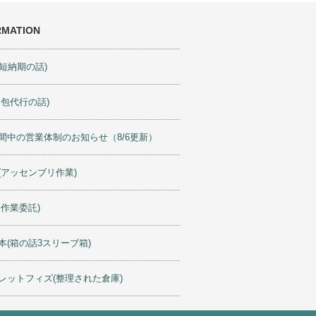
RMATION
ty(短納期の話)
梱包代行の話)
間中の営業体制のお知らせ（8/6更新）
(アッセンブリ作業)
軽作業委託)
本(箱の話3スリーブ箱)