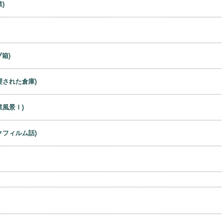
)
箱)
理された倉庫)
業風景Ⅰ)
クフィルム話)