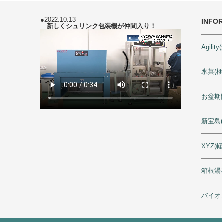
●2022.10.13
INFO
新しくシュリンク包装機が仲間入り！
Agili
土
1
氷菓(
8
5
お盆期
2
9
新宝島
XYZ(
土
5
箱根湯