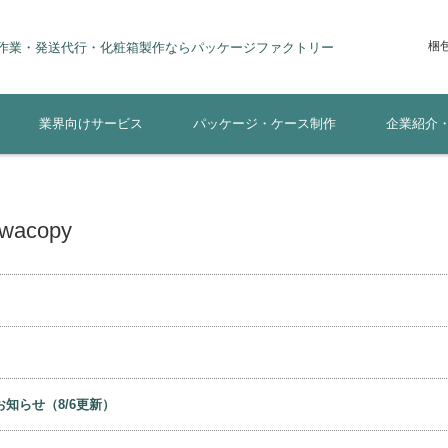
梱
lity(短納期の話) 軽作業・梱包作業・手作業・発送代行・化粧箱製作なら
ージファクトリー
業界向けサービス
パッケージ・ケース制作
企業紹介
acopy
知らせ（8/6更新）