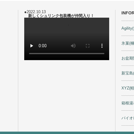
●2022.10.13
INFO
新しくシュリンク包装機が仲間入り！
Agili
氷菓(
お盆期
新宝島
XYZ(
箱根湯