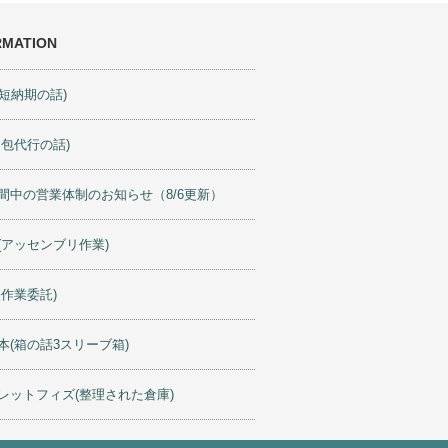
RMATION
ty(短納期の話)
梱包代行の話)
間中の営業体制のお知らせ（8/6更新）
(アッセンブリ作業)
軽作業委託)
本(箱の話3スリーブ箱)