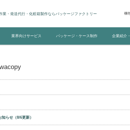
梱
lity(短納期の話) 軽作業・梱包作業・手作業・発送代行・化粧箱製作なら
ージファクトリー
業界向けサービス
パッケージ・ケース制作
企業紹介
acopy
知らせ（8/6更新）