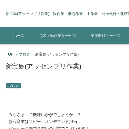
新宝島(アッセンブリ作業) 軽作業・梱包作業・手作業・発送代行・化
コンテンツに移動
ホーム
包装・軽作業サービス
業界向けサービス
TOP
ブログ
新宝島(アッセンブリ作業)
>
>
新宝島(アッセンブリ作業)
ブログ
みなさま～ご機嫌いかがでしょうか～？
協和産業はコピー・オンデマンド担当
パッケージ部門見習いの川本でございます！