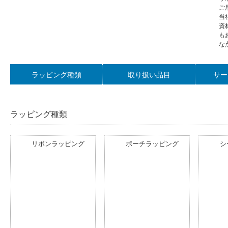
リ
ご
当
資
も
な
ラッピング種類
取り扱い品目
サー
ラッピング種類